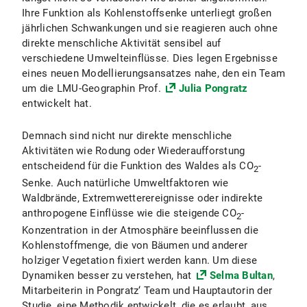
Ihre Funktion als Kohlenstoffsenke unterliegt großen
jährlichen Schwankungen und sie reagieren auch ohne
direkte menschliche Aktivität sensibel auf
verschiedene Umwelteinflüsse. Dies legen Ergebnisse
eines neuen Modellierungsansatzes nahe, den ein Team
um die LMU-Geographin Prof.
Julia Pongratz
entwickelt hat.
Demnach sind nicht nur direkte menschliche
Aktivitäten wie Rodung oder Wiederaufforstung
entscheidend für die Funktion des Waldes als CO
-
2
Senke. Auch natürliche Umweltfaktoren wie
Waldbrände, Extremwetterereignisse oder indirekte
anthropogene Einflüsse wie die steigende CO
-
2
Konzentration in der Atmosphäre beeinflussen die
Kohlenstoffmenge, die von Bäumen und anderer
holziger Vegetation fixiert werden kann. Um diese
Dynamiken besser zu verstehen, hat
Selma Bultan
,
Mitarbeiterin in Pongratz‘ Team und Hauptautorin der
Studie, eine Methodik entwickelt, die es erlaubt, aus