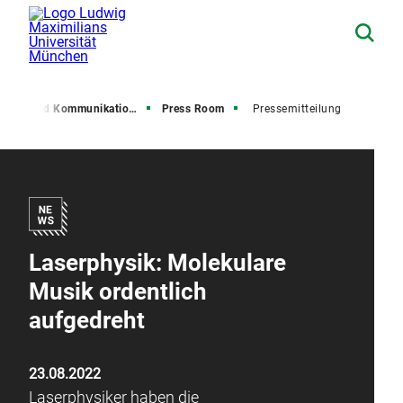
resse und Kommunikation (PuK)
Press Room
Pressemitteilung
Laserphysik: Molekulare
Musik ordentlich
aufgedreht
23.08.2022
Laserphysiker haben die