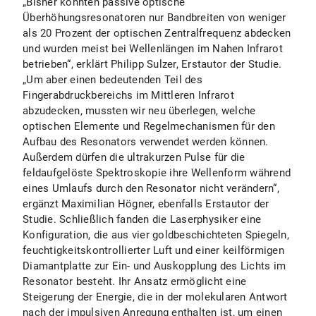
„Bisher konnten passive optische
Überhöhungsresonatoren nur Bandbreiten von weniger
als 20 Prozent der optischen Zentralfrequenz abdecken
und wurden meist bei Wellenlängen im Nahen Infrarot
betrieben“, erklärt Philipp Sulzer, Erstautor der Studie.
„Um aber einen bedeutenden Teil des
Fingerabdruckbereichs im Mittleren Infrarot
abzudecken, mussten wir neu überlegen, welche
optischen Elemente und Regelmechanismen für den
Aufbau des Resonators verwendet werden können.
Außerdem dürfen die ultrakurzen Pulse für die
feldaufgelöste Spektroskopie ihre Wellenform während
eines Umlaufs durch den Resonator nicht verändern“,
ergänzt Maximilian Högner, ebenfalls Erstautor der
Studie. Schließlich fanden die Laserphysiker eine
Konfiguration, die aus vier goldbeschichteten Spiegeln,
feuchtigkeitskontrollierter Luft und einer keilförmigen
Diamantplatte zur Ein- und Auskopplung des Lichts im
Resonator besteht. Ihr Ansatz ermöglicht eine
Steigerung der Energie, die in der molekularen Antwort
nach der impulsiven Anregung enthalten ist, um einen