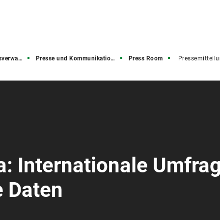
rwaltung
Presse und Kommunikation (PuK)
Press Room
Pressemitteil
: Internationale Umfra
e Daten