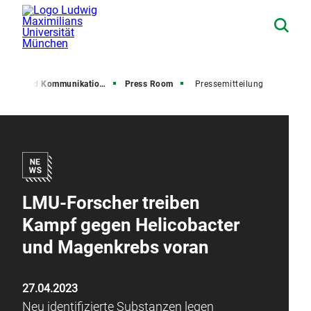
resse und Kommunikation (PuK)
Press Room
Pressemitteilung
LMU-Forscher treiben
Kampf gegen Helicobacter
und Magenkrebs voran
27.04.2023
Neu identifizierte Substanzen legen