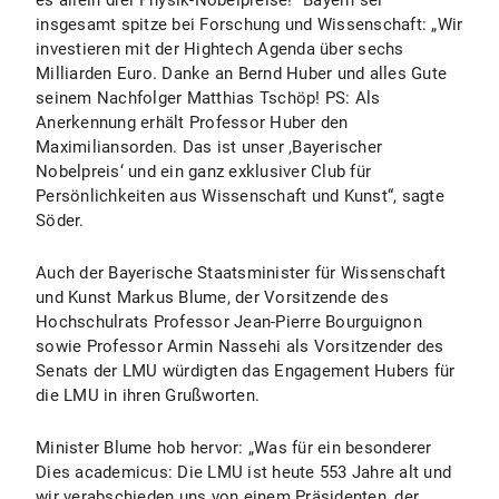
es allein drei Physik-Nobelpreise!“ Bayern sei
insgesamt spitze bei Forschung und Wissenschaft: „Wir
investieren mit der Hightech Agenda über sechs
Milliarden Euro. Danke an Bernd Huber und alles Gute
seinem Nachfolger Matthias Tschöp! PS: Als
Anerkennung erhält Professor Huber den
Maximiliansorden. Das ist unser ‚Bayerischer
Nobelpreis‘ und ein ganz exklusiver Club für
Persönlichkeiten aus Wissenschaft und Kunst“, sagte
Söder.
Auch der Bayerische Staatsminister für Wissenschaft
und Kunst Markus Blume, der Vorsitzende des
Hochschulrats Professor Jean-Pierre Bourguignon
sowie Professor Armin Nassehi als Vorsitzender des
Senats der LMU würdigten das Engagement Hubers für
die LMU in ihren Grußworten.
Minister Blume hob hervor: „Was für ein besonderer
Dies academicus: Die LMU ist heute 553 Jahre alt und
wir verabschieden uns von einem Präsidenten, der