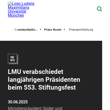
resse und Kommunikation (PuK)
Press Room
Pressemitteilung
LMU verabschiedet
langjährigen Präsidenten
beim 553. Stiftungsfest
30.06.2025
Ministerpräsident Söder und