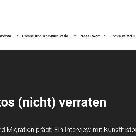
rwaltung
Presse und Kommunikation (PuK)
Press Room
Pressemitteil
os (nicht) verraten
nd Migration prägt: Ein Interview mit Kunsthistor