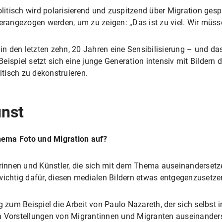
olitisch wird polarisierend und zuspitzend über Migration ges
herangezogen werden, um zu zeigen: „Das ist zu viel. Wir müss
 in den letzten zehn, 20 Jahren eine Sensibilisierung – und da
eispiel setzt sich eine junge Generation intensiv mit Bildern
itisch zu dekonstruieren.
unst
hema Foto und Migration auf?
lerinnen und Künstler, die sich mit dem Thema auseinanderset
wichtig dafür, diesen medialen Bildern etwas entgegenzusetze
g zum Beispiel die Arbeit von Paulo Nazareth, der sich selbst 
n Vorstellungen von Migrantinnen und Migranten auseinander