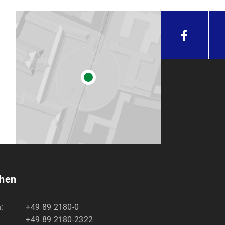
chen
:
+49 89 2180-0
+49 89 2180-2322