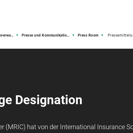
rwaltung
Presse und Kommunikation (PuK)
Press Room
Pressemitteil
ige Designation
 (MRIC) hat von der International Insurance So