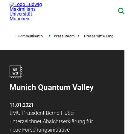
resse und Kommunikation (PuK)
Press Room
Pressemitteilung
Munich Quantum Valley
11.01.2021
LMU-Präsident Bernd Huber
unterzeichnet Absichtserklärung für
neue Forschungsinitiative