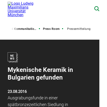
resse und Kommunikation (PuK)
Press Room
Pressemitteilung
Mykenische Keramik in
Bulgarien gefunden
23.08.2016
Ausgrabungsfunde in einer
spätbronzezeitlichen Siedlung in