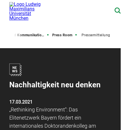
resse und Kommunikation (PuK)
Press Room
Pressemitteilung
Nachhaltigkeit neu denken
17.03.2021
„Rethinking Environment“: Das
Elitenetzwerk Bayern fördert ein
internationales Doktorandenkolleg am