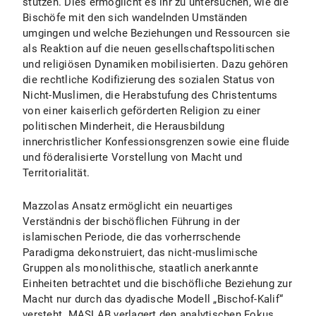
stützen. Dies ermöglicht es ihr zu untersuchen, wie die
Bischöfe mit den sich wandelnden Umständen
umgingen und welche Beziehungen und Ressourcen sie
als Reaktion auf die neuen gesellschaftspolitischen
und religiösen Dynamiken mobilisierten. Dazu gehören
die rechtliche Kodifizierung des sozialen Status von
Nicht-Muslimen, die Herabstufung des Christentums
von einer kaiserlich geförderten Religion zu einer
politischen Minderheit, die Herausbildung
innerchristlicher Konfessionsgrenzen sowie eine fluide
und föderalisierte Vorstellung von Macht und
Territorialität.
Mazzolas Ansatz ermöglicht ein neuartiges
Verständnis der bischöflichen Führung in der
islamischen Periode, die das vorherrschende
Paradigma dekonstruiert, das nicht-muslimische
Gruppen als monolithische, staatlich anerkannte
Einheiten betrachtet und die bischöfliche Beziehung zur
Macht nur durch das dyadische Modell „Bischof-Kalif“
versteht. MASLAB verlagert den analytischen Fokus