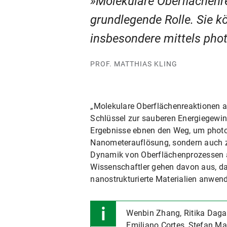
Molekulare Oberflächenre
grundlegende Rolle. Sie k
insbesondere mittels pho
PROF. MATTHIAS KLING
„Molekulare Oberflächenreaktionen au
Schlüssel zur sauberen Energiegewinn
Ergebnisse ebnen den Weg, um photok
Nanometerauflösung, sondern auch zei
Dynamik von Oberflächenprozessen au
Wissenschaftler gehen davon aus, das
nanostrukturierte Materialien anwend
Wenbin Zhang, Ritika Dagar,
Emiliano Cortes, Stefan Mai