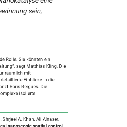
 Nanokatalyse eine
ewinnung sein,
e Rolle. Sie könnten ein
ltung“, sagt Matthias Kling. Die
ur räumlich mit
aillierte Einblicke in die
nzt Boris Bergues. Die
omplexe isolierte
Shrjeel A. Khan, Ali Alnaser,
ical nanoscopic spatial control