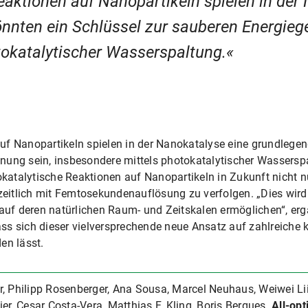
aktionen auf Nanopartikeln spielen in der
önnten ein Schlüssel zur sauberen Energieg
tokatalytischer Wasserspaltung.
f Nanopartikeln spielen in der Nanokatalyse eine grundlegend
ung sein, insbesondere mittels photokatalytischer Wasserspa
atalytische Reaktionen auf Nanopartikeln in Zukunft nicht n
tlich mit Femtosekundenauflösung zu verfolgen. „Dies wird det
f deren natürlichen Raum- und Zeitskalen ermöglichen“, ergä
s sich dieser vielversprechende neue Ansatz auf zahlreiche k
en lässt.
 Philipp Rosenberger, Ana Sousa, Marcel Neuhaus, Weiwei Lii, 
er, Cesar Costa-Vera, Matthias F. Kling, Boris Bergues.
All-opt