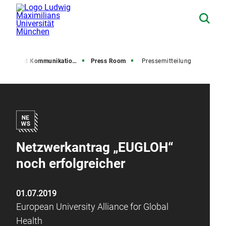
resse und Kommunikation (PuK)
Press Room
Pressemitteilung
Netzwerkantrag „EUGLOH“
noch erfolgreicher
01.07.2019
European University Alliance for Global
Health