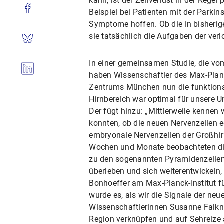
kann, ist der Zellverlust in der Rege
Beispiel bei Patienten mit der Parkin
Symptome hoffen. Ob die in bisherige
sie tatsächlich die Aufgaben der ver
In einer gemeinsamen Studie, die v
haben Wissenschaftler des Max-Planc
Zentrums München nun die funktionale
Hirnbereich war optimal für unsere Un
Der fügt hinzu: „Mittlerweile kennen
konnten, ob die neuen Nervenzellen 
embryonale Nervenzellen der Großhir
Wochen und Monate beobachteten die
zu den sogenannten Pyramidenzellen a
überleben und sich weiterentwickeln
Bonhoeffer am Max-Planck-Institut fü
wurde es, als wir die Signale der ne
Wissenschaftlerinnen Susanne Falkne
Region verknüpfen und auf Sehreize 