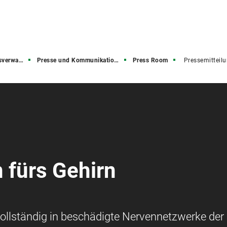
rwaltung
Presse und Kommunikation (PuK)
Press Room
Pressemitteil
 fürs Gehirn
vollständig in beschädigte Nervennetzwerke der