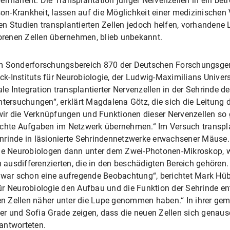
l permanent. Die Transplantation junger Nervenzellen in ein b
son-Krankheit, lassen auf die Möglichkeit einer medizinischen
n Studien transplantierten Zellen jedoch helfen, vorhandene
lorenen Zellen übernehmen, blieb unbekannt.
om Sonderforschungsbereich 870 der Deutschen Forschungsgem
k-Instituts für Neurobiologie, der Ludwig-Maximilians Unive
 Integration transplantierter Nervenzellen in der Sehrinde de
tersuchungen“, erklärt Magdalena Götz, die sich die Leitung d
 wir die Verknüpfungen und Funktionen dieser Nervenzellen so 
echte Aufgaben im Netzwerk übernehmen.“ Im Versuch transpla
nrinde in läsionierte Sehrindennetzwerke erwachsener Mäuse.
 Neurobiologen dann unter dem Zwei-Photonen-Mikroskop, wie
usdifferenzierten, die in den beschädigten Bereich gehören. „
, war schon eine aufregende Beobachtung“, berichtet Mark H
r Neurobiologie den Aufbau und die Funktion der Sehrinde ent
uen Zellen näher unter die Lupe genommen haben.“ In ihrer g
r und Sofia Grade zeigen, dass die neuen Zellen sich genauso
antworteten.