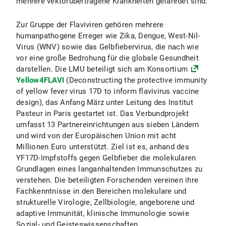
mehrere vektorübertragene Krankheiten gefährdet sind.
Zur Gruppe der Flaviviren gehören mehrere
humanpathogene Erreger wie Zika, Dengue, West-Nil-
Virus (WNV) sowie das Gelbfiebervirus, die nach wie
vor eine große Bedrohung für die globale Gesundheit
darstellen. Die LMU beteiligt sich am Konsortium
Yellow4FLAVI
(Deconstructing the protective immunity
of yellow fever virus 17D to inform flavivirus vaccine
design), das Anfang März unter Leitung des Institut
Pasteur in Paris gestartet ist. Das Verbundprojekt
umfasst 13 Partnereinrichtungen aus sieben Ländern
und wird von der Europäischen Union mit acht
Millionen Euro unterstützt. Ziel ist es, anhand des
YF17D-Impfstoffs gegen Gelbfieber die molekularen
Grundlagen eines langanhaltenden Immunschutzes zu
verstehen. Die beteiligten Forschenden vereinen ihre
Fachkenntnisse in den Bereichen molekulare und
strukturelle Virologie, Zellbiologie, angeborene und
adaptive Immunität, klinische Immunologie sowie
Sozial- und Geisteswissenschaften.