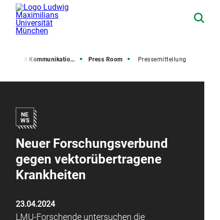
resse und Kommunikation (PuK)
Press Room
Pressemitteilung
Neuer Forschungsverbund
gegen vektorübertragene
Krankheiten
23.04.2024
LMU-Forschende untersuchen die