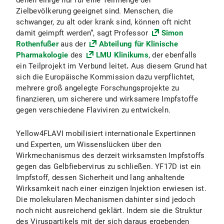
denen einige nur für eine Teilmenge der
Zielbevölkerung geeignet sind. Menschen, die
schwanger, zu alt oder krank sind, können oft nicht
damit geimpft werden“, sagt Professor
Simon
Rothenfußer
aus der
Abteilung für Klinische
Pharmakologie
des
LMU Klinikums
, der ebenfalls
ein Teilprojekt
im Verbund leitet
.
Aus diesem Grund hat
sich die Europäische Kommission dazu verpflichtet,
mehrere groß angelegte Forschungsprojekte zu
finanzieren, um sicherere und wirksamere Impfstoffe
gegen verschiedene Flaviviren zu entwickeln.
Yellow4FLAVI mobilisiert internationale Expertinnen
und Experten, um Wissenslücken über den
Wirkmechanismus des derzeit wirksamsten Impfstoffs
gegen das Gelbfiebervirus zu schließen. YF17D ist ein
Impfstoff, dessen Sicherheit und lang anhaltende
Wirksamkeit nach einer einzigen Injektion erwiesen ist.
Die molekularen Mechanismen dahinter sind jedoch
noch nicht ausreichend geklärt. Indem sie die Struktur
des Viruspartikels mit der sich daraus ergebenden