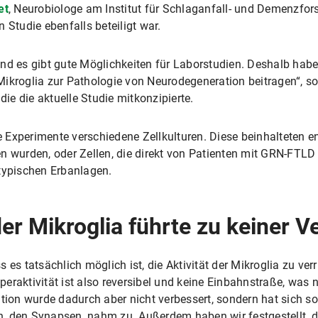
et
, Neurobiologe am Institut für Schlaganfall- und Demenzfo
 Studie ebenfalls beteiligt war.
nd es gibt gute Möglichkeiten für Laborstudien. Deshalb habe
Mikroglia zur Pathologie von Neurodegeneration beitragen“, s
e die aktuelle Studie mitkonzipierte.
Experimente verschiedene Zellkulturen. Diese beinhalteten en
wurden, oder Zellen, die direkt von Patienten mit GRN-FTL
ypischen Erbanlagen.
der Mikroglia führte zu keiner 
 es tatsächlich möglich ist, die Aktivität der Mikroglia zu v
raktivität ist also reversibel und keine Einbahnstraße, was ni
tion wurde dadurch aber nicht verbessert, sondern hat sich so
, den Synapsen, nahm zu. Außerdem haben wir festgestellt, d