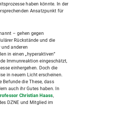
itsprozesse haben könnte. In der
ersprechenden Ansatzpunkt für
enannt – gehen gegen
llulärer Rückstände und die
r und anderen
en in einen „hyperaktiven“
nde Immunreaktion eingeschätzt,
zesse einhergehen. Doch die
ise in neuem Licht erscheinen.
 Befunde die These, dass
dern auch ihr Gutes haben. In
rofessor Christian Haass
,
des DZNE und Mitglied im