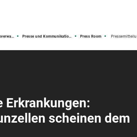
rwaltung
Presse und Kommunikation (PuK)
Press Room
Pressemitteil
e Erkrankungen:
unzellen scheinen dem