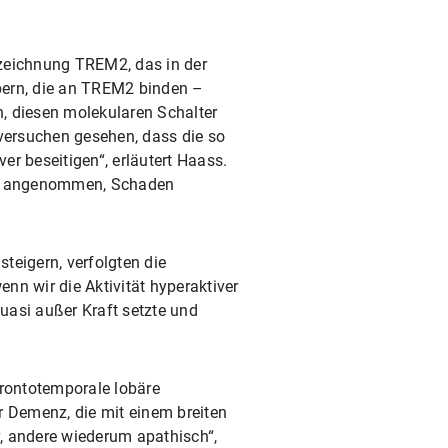
ezeichnung TREM2, das in der
örpern, die an TREM2 binden –
 diesen molekularen Schalter
rversuchen gesehen, dass die so
er beseitigen“, erläutert Haass.
mein angenommen, Schaden
steigern, verfolgten die
enn wir die Aktivität hyperaktiver
uasi außer Kraft setzte und
rontotemporale lobäre
r Demenz, die mit einem breiten
, andere wiederum apathisch“,