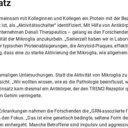
atz
emeinsam mit Kolleginnen und Kollegen ein Protein mit der B
st, als „Aktivitätsschalter“ identifiziert. Mit Hilfe von Antik
ternehmen Denali Therapeutics – gelang es den Forschenden,
tät der Mikroglia anzukurbeln. „Seinerzeit haben wir in Labo
er typischen Proteinablagerungen, die Amyloid-Plaques, effektiv
ng, dass eine zu starke Aktivierung der Mikroglia, wie allge
amaligen Untersuchungen. Statt die Aktivität von Mikroglia zu 
cht. „Wir wollten wissen, wie es die Pathologie beeinflusst, w
Einsatz kam diesmal ein Antikörper, der den TREM2-Rezeptor q
m Gehirn verringerte.
Erkrankungen nahmen die Forschenden die „GRN-assoziierte f
 den Fokus. „Das ist eine genetisch bedingte, seltene Form de
en einhergeht. Manche Betroffene sind impulsiv und aggressiv