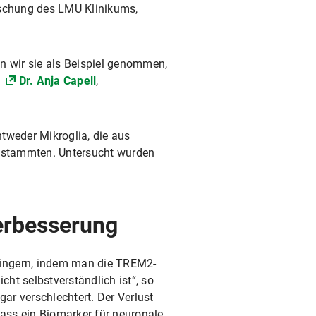
rschung des LMU Klinikums,
n wir sie als Beispiel genommen,
o
Dr. Anja Capell
,
tweder Mikroglia, die aus
D stammten. Untersucht wurden
Verbesserung
erringern, indem man die TREM2-
cht selbstverständlich ist“, so
gar verschlechtert. Der Verlust
ass ein Biomarker für neuronale