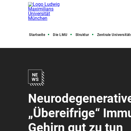
Startseite
Die LMU
Struktur
Zentrale Universitätsve
Neurodegenerativ
„Übereifrige“ Imm
Gehirn gut zu tun