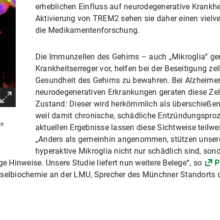
erheblichen Einfluss auf neurodegenerative Krankhe
Aktivierung von TREM2 sehen sie daher einen vielv
die Medikamentenforschung.
Die Immunzellen des Gehirns – auch „Mikroglia“ g
Krankheitserreger vor, helfen bei der Beseitigung ze
Gesundheit des Gehirns zu bewahren. Bei Alzheime
neurodegenerativen Erkrankungen geraten diese Zell
Zustand: Dieser wird herkömmlich als überschieße
weil damit chronische, schädliche Entzündungspro
on
aktuellen Ergebnisse lassen diese Sichtweise teilwe
„Anders als gemeinhin angenommen, stützen unsere
hyperaktive Mikroglia nicht nur schädlich sind, son
ge Hinweise. Unsere Studie liefert nun weitere Belege“, so
P
chselbiochemie an der LMU, Sprecher des Münchner Standorts 