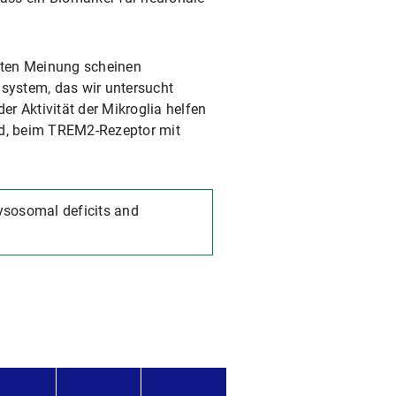
teten Meinung scheinen
lsystem, das wir untersucht
er Aktivität der Mikroglia helfen
nd, beim TREM2-Rezeptor mit
lysosomal deficits and