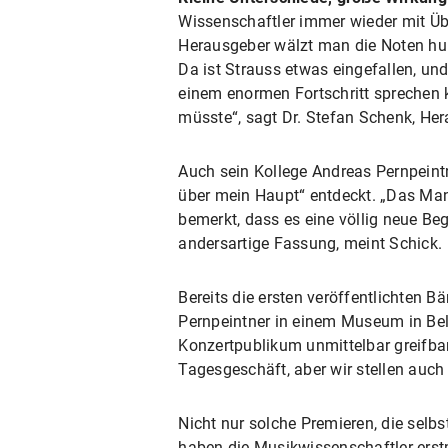
Wissenschaftler immer wieder mit Üb
Herausgeber wälzt man die Noten hund
Da ist Strauss etwas eingefallen, un
einem enormen Fortschritt sprechen 
müsste“, sagt Dr. Stefan Schenk, He
Auch sein Kollege Andreas Pernpeintn
über mein Haupt“ entdeckt. „Das Man
bemerkt, dass es eine völlig neue Beg
andersartige Fassung, meint Schick.
Bereits die ersten veröffentlichten B
Pernpeintner in einem Museum in Belg
Konzertpublikum unmittelbar greifbar
Tagesgeschäft, aber wir stellen auch 
Nicht nur solche Premieren, die sel
haben die Musikwissenschaftler erst