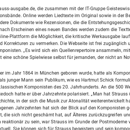
rauss-ausgabe.de, die zusammen mit der IT-Gruppe Geisteswis
ionsbände. Online werden Liedtexte im Original sowie in der 
andere Dokumente wie Rezensionen, die die Entstehungsgeschi
ach Erscheinen eines neuen Bandes werden zudem die Textteil
line-Plattform die Möglichkeit, die kritische Werkausgabe la
d Korrekturen zu vermerken. Die Webseite ist frei zugänglich 
onisten. „Es wird sich ein Quellenrepertoire ansammeln, mi
eine schöne Spielwiese selbst für jemanden, der nicht an Noten
er im Jahr 1864 in München geboren wurde, hatte als Komponi
 als junger Mann sein Publikum, wie es Hartmut Schick formul
 klassischen Komponisten des 20. Jahrhunderts. An die 500 We
edoch hatte er über Jahrzehnte polarisiert. „Man hat Strauss
chte, in der sich die Musik zur Atonalität weiterentwickelt h
rgangenen Jahrzehnten hat sich der Blick auf den Komponisten
ht, die sich nicht geschämt hat, auf Älteres zurückzugreifen 
reaktionär zu sein, war Strauss im Grunde der Postmoderne v
g aktuell. Sie können sich für Strauss begeistern und sein kom