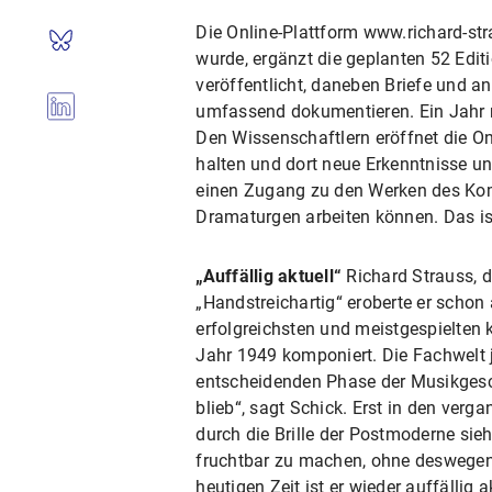
Die Online-Plattform www.richard-st
wurde, ergänzt die geplanten 52 Edit
veröffentlicht, daneben Briefe und 
umfassend dokumentieren. Ein Jahr n
Den Wissenschaftlern eröffnet die On
halten und dort neue Erkenntnisse un
einen Zugang zu den Werken des Komp
Dramaturgen arbeiten können. Das ist 
„Auffällig aktuell“
Richard Strauss, d
„Handstreichartig“ eroberte er schon
erfolgreichsten und meistgespielten
Jahr 1949 komponiert. Die Fachwelt j
entscheidenden Phase der Musikgeschi
blieb“, sagt Schick. Erst in den ve
durch die Brille der Postmoderne sie
fruchtbar zu machen, ohne deswegen 
heutigen Zeit ist er wieder auffälli