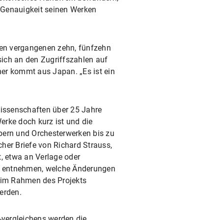
en Genauigkeit seinen Werken
den vergangenen zehn, fünfzehn
sich an den Zugriffszahlen auf
her kommt aus Japan. „Es ist ein
Wissenschaften über 25 Jahre
Werke doch kurz ist und die
Opern und Orchesterwerken bis zu
her Briefe von Richard Strauss,
t, etwa an Verlage oder
den entnehmen, welche Änderungen
un im Rahmen des Projekts
erden.
-vergleichens werden die