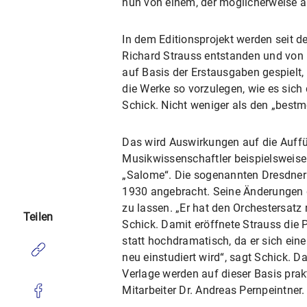
nun von einem, der möglicherweise al
In dem Editionsprojekt werden seit d
Richard Strauss entstanden und von 
auf Basis der Erstausgaben gespielt, 
die Werke so vorzulegen, wie es sich 
Schick. Nicht weniger als den „bestm
Das wird Auswirkungen auf die Auff
Musikwissenschaftler beispielsweise 
„Salome“. Die sogenannten Dresdner 
1930 angebracht. Seine Änderungen d
zu lassen. „Er hat den Orchestersat
Teilen
Schick. Damit eröffnete Strauss die P
statt hochdramatisch, da er sich eine
neu einstudiert wird“, sagt Schick. D
Verlage werden auf dieser Basis prak
Mitarbeiter Dr. Andreas Pernpeintner.