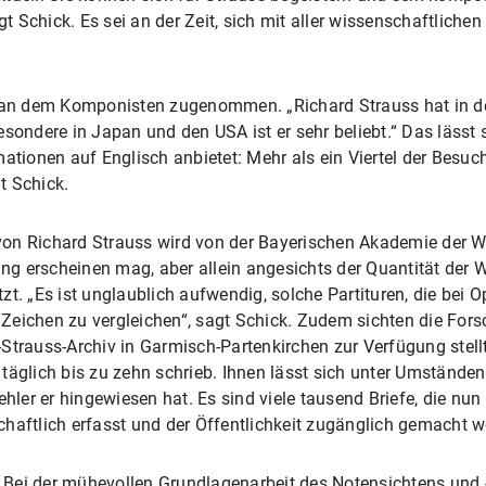
agt Schick. Es sei an der Zeit, sich mit aller wissenschaftlich
se an dem Komponisten zugenommen. „Richard Strauss hat in 
esondere in Japan und den USA ist er sehr beliebt.“ Das lässt 
mationen auf Englisch anbietet: Mehr als ein Viertel der Besuc
gt Schick.
e von Richard Strauss wird von der Bayerischen Akademie der 
ang erscheinen mag, aber allein angesichts der Quantität der 
zt. „Es ist unglaublich aufwendig, solche Partituren, die bei 
eichen zu vergleichen“, sagt Schick. Zudem sichten die Forsc
Strauss-Archiv in Garmisch-Partenkirchen zur Verfügung stell
 täglich bis zu zehn schrieb. Ihnen lässt sich unter Umstän
ehler er hingewiesen hat. Es sind viele tausend Briefe, die n
haftlich erfasst und der Öffentlichkeit zugänglich gemacht w
Bei der mühevollen Grundlagenarbeit des Notensichtens und 