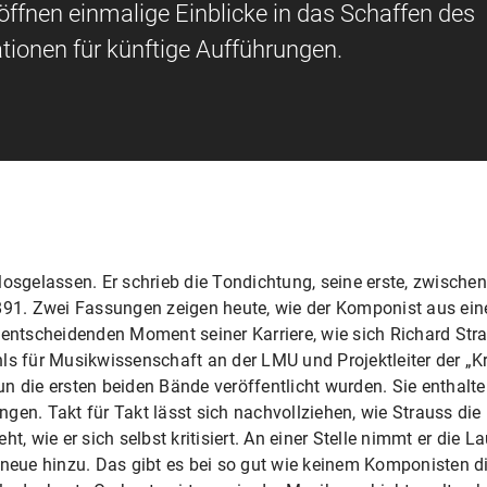
öffnen einmalige Einblicke in das Schaffen des
ationen für künftige Aufführungen.
losgelassen. Er schrieb die Tondichtung, seine erste, zwisc
1891. Zwei Fassungen zeigen heute, wie der Komponist aus ei
 entscheidenden Moment seiner Karriere, wie sich Richard Str
ls für Musikwissenschaft an der LMU und Projektleiter der „
n die ersten beiden Bände veröffentlicht wurden. Sie enthalt
gen. Takt für Takt lässt sich nachvollziehen, wie Strauss di
t, wie er sich selbst kritisiert. An einer Stelle nimmt er die L
 neue hinzu. Das gibt es bei so gut wie keinem Komponisten d