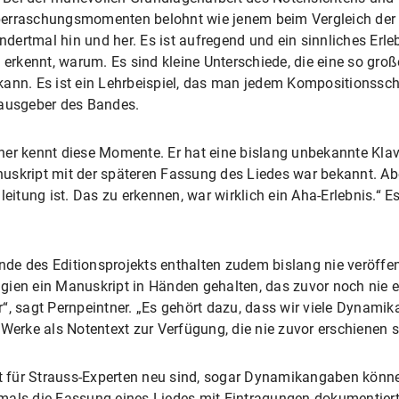
erraschungsmomenten belohnt wie jenem beim Vergleich der „
ertmal hin und her. Es ist aufregend und ein sinnliches Erle
d erkennt, warum. Es sind kleine Unterschiede, die eine so g
kann. Es ist ein Lehrbeispiel, das man jedem Kompositionssch
rausgeber des Bandes.
er kennt diese Momente. Er hat eine bislang unbekannte Klav
uskript mit der späteren Fassung des Liedes war bekannt. A
leitung ist. Das zu erkennen, war wirklich ein Aha-Erlebnis.“ E
ände des Editionsprojekts enthalten zudem bislang nie veröffe
ien ein Manuskript in Händen gehalten, das zuvor noch nie ed
“, sagt Pernpeintner. „Es gehört dazu, dass wir viele Dynamika
Werke als Notentext zur Verfügung, die nie zuvor erschienen s
bst für Strauss-Experten neu sind, sogar Dynamikangaben könn
mals die Fassung eines Liedes mit Eintragungen dokumentiert,