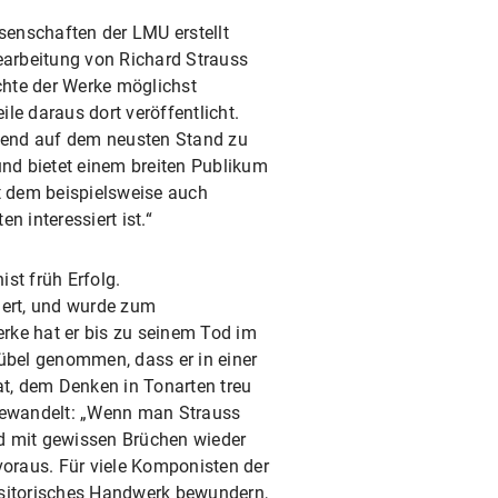
senschaften der LMU erstellt
Bearbeitung von Richard Strauss
chte der Werke möglichst
e daraus dort veröffentlicht.
ufend auf dem neusten Stand zu
und bietet einem breiten Publikum
t dem beispielsweise auch
 interessiert ist.“
st früh Erfolg.
iert, und wurde zum
rke hat er bis zu seinem Tod im
 übel genommen, dass er in einer
at, dem Denken in Tonarten treu
 gewandelt: „Wenn man Strauss
und mit gewissen Brüchen wieder
oraus. Für viele Komponisten der
positorisches Handwerk bewundern,