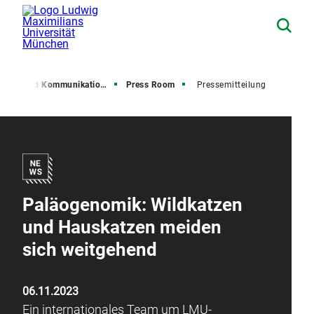
resse und Kommunikation (PuK)
Press Room
Pressemitteilung
Paläogenomik: Wildkatzen
und Hauskatzen meiden
sich weitgehend
06.11.2023
Ein internationales Team um LMU-