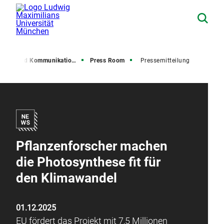
resse und Kommunikation (PuK)
Press Room
Pressemitteilung
Pflanzenforscher machen
die Photosynthese fit für
den Klimawandel
01.12.2025
EU fördert das Projekt mit 7,5 Millionen