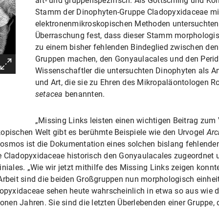
art- und gruppenspezifisch. Als Gottschling und K
Stamm der Dinophyten-Gruppe Cladopyxidaceae
mi
elektronenmikroskopischen Methoden untersuchten, s
Überraschung fest, dass dieser Stamm morphologis
zu einem bisher fehlenden Bindeglied zwischen den
Gruppen machen, den Gonyaulacales und den Peridin
Wissenschaftler die untersuchten Dinophyten als A
und Art, die sie zu Ehren des Mikropaläontologen 
setacea
benannten.
„Missing Links leisten einen wichtigen Beitrag zum 
kopischen Welt gibt es berühmte Beispiele wie den Urvogel
Arc
osmos ist die Dokumentation eines solchen bislang fehlenden
e Cladopyxidaceae historisch den Gonyaulacales zugeordnet 
iniales. „Wie wir jetzt mithilfe des Missing Links zeigen konn
Arbeit sind die beiden Großgruppen nun morphologisch einheit
adopyxidaceae sehen heute wahrscheinlich in etwa so aus wie 
ionen Jahren. Sie sind die letzten Überlebenden einer Gruppe, d