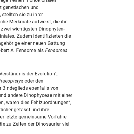
ollegen einen monoklonalen
t genetischen und
tellten sie zu ihrer
che Merkmale aufweist, die ihn
 zwei wichtigsten Dinophyten-
iales. Zudem identifizierten die
ngehörige einer neuen Gattung
Robert A. Fensome als
Fensomea
Verständnis der Evolution“,
haeopteryx
oder den
 Bindeglieds ebenfalls von
und andere Dinophyceae mit einer
ten, waren dies Fehlzuordnungen“,
licher gefasst und ihre
der letzte gemeinsame Vorfahre
ie zu Zeiten der Dinosaurier viel