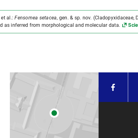
et al.:
Fensomea setacea
, gen. & sp. nov
.
(Cladopyxidaceae, D
id as inferred from morphological and molecular data.
Scie