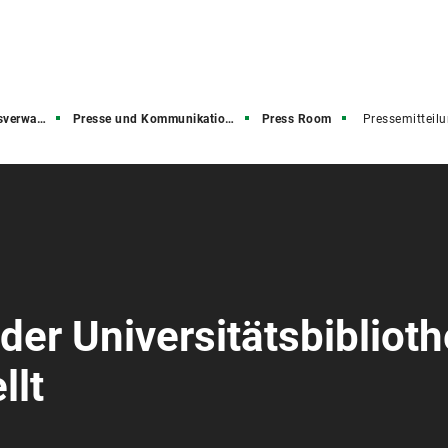
rwaltung
Presse und Kommunikation (PuK)
Press Room
Pressemitteil
der Universitätsbibliot
llt