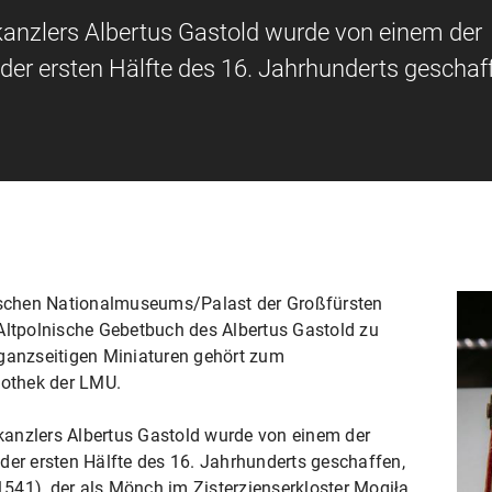
anzlers Albertus Gastold wurde von einem der
der ersten Hälfte des 16. Jahrhunderts geschaf
uischen Nationalmuseums/Palast der Großfürsten
 Altpolnische Gebetbuch des Albertus Gastold zu
 ganzseitigen Miniaturen gehört zum
iothek der LMU.
anzlers Albertus Gastold wurde von einem der
der ersten Hälfte des 16. Jahrhunderts geschaffen,
541), der als Mönch im Zisterzienserkloster Mogiła