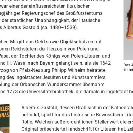
war einer der einflussreichsten litauischen
ngjähriger Regierungschef des Großfürstentums
 der staatlichen Unabhängigkeit, der litauische
s Albertus Gastold (ca. 1480–1539).
ichen Mitgift aus Geld sowie Objektschätzen mit
onen Reichstalern der Herzogin von Polen und
asa, der Tochter des Königs von Polen-Litauen und
 III. Wasa, nach Bayern gelangt sein, als sie 1642
Das A
zog von Pfalz-Neuburg Philipp Wilhelm heiratete.
© Uni
ung des Ingolstädter Jesuiten und Kunstsammlers
mlung der Orbanschen Wunderkammer übernahm
s 1773 die Universitätsbibliothek, die damals in Ingolstadt b
Albertus Gastold, dessen Grab sich in der Kathedral
befindet, spielt für das historische Bewusstsein Lit
Rolle. Welchen außerordentlichen Stellenwert die 
Original präsentierte Handschrift für Litauen hat, ze