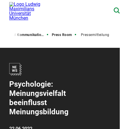
resse und Kommunikation (PuK)
Press Room
Pressemitteilung
Psychologie:
Meinungsvielfalt
beeinflusst
Meinungsbildung
22.06.2022