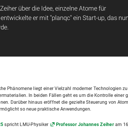
iher über die Idee, einzelne Atome für
twickelte er mit "planqc" ein Start-up, das nu
de.
che Phänomene liegt einer Vielzahl moderner Technologien z
ermaterialien. In beiden Fällen geht es um die Kontrolle einer
onen. Darüber hinaus eröffnet die gezielte Steuerung von Atom
rmöglicht so neue praktische Anwendungen.
25
spricht LMU-Physiker
Professor Johannes Zeiher
am 16.