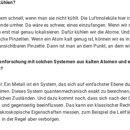
kühlen?
em schnell, wenn man sie nicht kühlt. Die Luftmoleküle hier i
unde umher. Da wäre es schwer, eines einzufangen. Wenn wir 
erst mal genau lokalisieren. Dafür kühlen wir die Atome. Und 
he Pinzetten. Wenn ein Atom kalt genug ist, können wir es in
 unsichtbaren Pinzette. Dann ist man an dem Punkt, an dem wir
agenforschung mit solchen Systemen aus kalten Atomen und e
e?
l: Ein Metall ist ein System, das sich auf einfachster Ebene d
wirren. Dieses System quantenmechanisch exakt zu berechnen, 
edlichen Zuständen. Und dazu kommt noch, dass sich nach de
 und gegenseitig beeinflussen. Das kann ein klassischer Rechn
akroskopische Eigenschaften messen, zum Beispiel die Leitfä
 in der Regel aber verborgen.