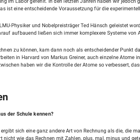
ng im Labor gefehlt. In den letzten Jahren haben wir jedoch g
as ist eine entscheidende Voraussetzung für die experimentel
 LMU-Physiker und Nobelpreisträger Ted Hänsch geleistet word
 Darauf aufbauend ließen sich immer komplexere Systeme von
chnen zu können, kam dann noch als entscheidender Punkt d
rbeiten in Harvard von Markus Greiner, auch einzelne Atome 
wischen haben wir die Kontrolle der Atome so verbessert, d
en
 aus der Schule kennen?
 ergibt sich eine ganz andere Art von Rechnung als die, die m
t nicht wie das Rechnen mit Zahlen, plus, mal, minus und gete