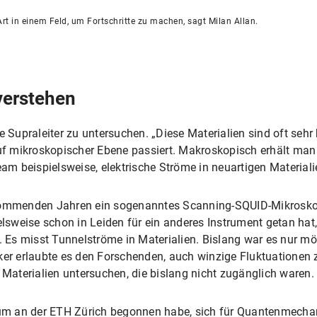
Art in einem Feld, um Fortschritte zu machen, sagt Milan Allan.
verstehen
ue Supraleiter zu untersuchen. „Diese Materialien sind oft seh
auf mikroskopischer Ebene passiert. Makroskopisch erhält man e
m beispielsweise, elektrische Ströme in neuartigen Material
n kommenden Jahren ein sogenanntes Scanning-SQUID-Mikros
ielsweise schon in Leiden für ein anderes Instrument getan h
Es misst Tunnelströme in Materialien. Bislang war es nur mög
ker erlaubte es den Forschenden, auch winzige Fluktuationen 
aterialien untersuchen, die bislang nicht zugänglich waren.
dium an der ETH Zürich begonnen habe, sich für Quantenmechan