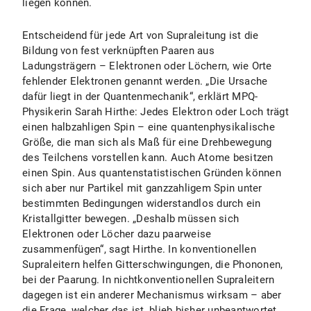
liegen können.
Entscheidend für jede Art von Supraleitung ist die
Bildung von fest verknüpften Paaren aus
Ladungsträgern – Elektronen oder Löchern, wie Orte
fehlender Elektronen genannt werden. „Die Ursache
dafür liegt in der Quantenmechanik“, erklärt MPQ-
Physikerin Sarah Hirthe: Jedes Elektron oder Loch trägt
einen halbzahligen Spin – eine quantenphysikalische
Größe, die man sich als Maß für eine Drehbewegung
des Teilchens vorstellen kann. Auch Atome besitzen
einen Spin. Aus quantenstatistischen Gründen können
sich aber nur Partikel mit ganzzahligem Spin unter
bestimmten Bedingungen widerstandlos durch ein
Kristallgitter bewegen. „Deshalb müssen sich
Elektronen oder Löcher dazu paarweise
zusammenfügen“, sagt Hirthe. In konventionellen
Supraleitern helfen Gitterschwingungen, die Phononen,
bei der Paarung. In nichtkonventionellen Supraleitern
dagegen ist ein anderer Mechanismus wirksam – aber
die Frage, welcher das ist, blieb bisher unbeantwortet.