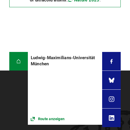
of ultracold atoms.
Nature 2023
.
Ludwig-Maximilians-Universität
München
Route anzeigen