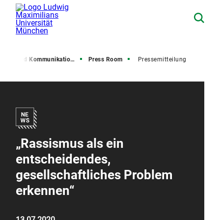
resse und Kommunikation (PuK)
Press Room
Pressemitteilung
„Rassismus als ein
entscheidendes,
gesellschaftliches Problem
erkennen“
13.07.2020