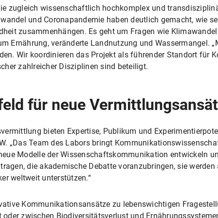
e zugleich wissenschaftlich hochkomplex und transdisziplinär
awandel und Coronapandemie haben deutlich gemacht, wie seh
dheit zusammenhängen. Es geht um Fragen wie Klimawandel 
m Ernährung, veränderte Landnutzung und Wassermangel. „Mün
n. Wir koordinieren das Projekt als führender Standort für
er zahlreicher Disziplinen sind beteiligt.
feld für neue Vermittlungsansä
vermittlung bieten Expertise, Publikum und Experimentierpote
KW. „Das Team des Labors bringt Kommunikationswissenschaftl
neue Modelle der Wissenschaftskommunikation entwickeln und
itragen, die akademische Debatte voranzubringen, sie werde
er weltweit unterstützen.“
vative Kommunikationsansätze zu lebenswichtigen Fragest
oder zwischen Biodiversitätsverlust und Ernährungssystemen