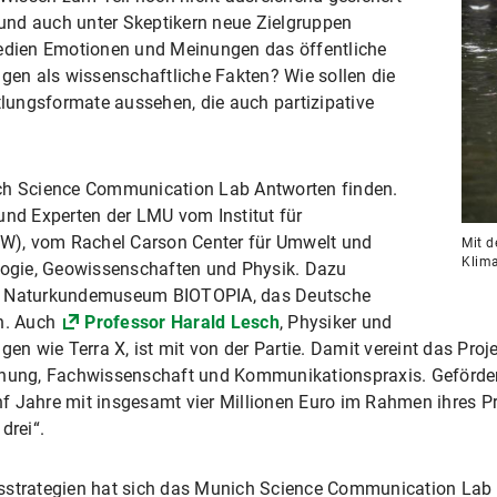
n und auch unter Skeptikern neue Zielgruppen
Medien Emotionen und Meinungen das öffentliche
ägen als wissenschaftliche Fakten? Wie sollen die
ungsformate aussehen, die auch partizipative
ich Science Communication Lab Antworten finden.
und Experten der LMU vom Institut für
W), vom Rachel Carson Center für Umwelt und
Mit d
Klima
ologie, Geowissenschaften und Physik. Dazu
as Naturkundemuseum BIOTOPIA, das Deutsche
n. Auch
Professor Harald Lesch
, Physiker und
 wie Terra X, ist mit von der Partie. Damit vereint das Proje
ng, Fachwissenschaft und Kommunikationspraxis. Gefördert 
nf Jahre mit insgesamt vier Millionen Euro im Rahmen ihres
drei“.
sstrategien hat sich das Munich Science Communication Lab 