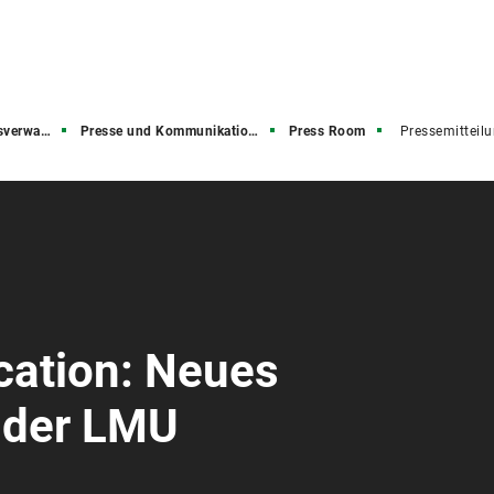
rwaltung
Presse und Kommunikation (PuK)
Press Room
Pressemitteil
ation: Neues
 der LMU