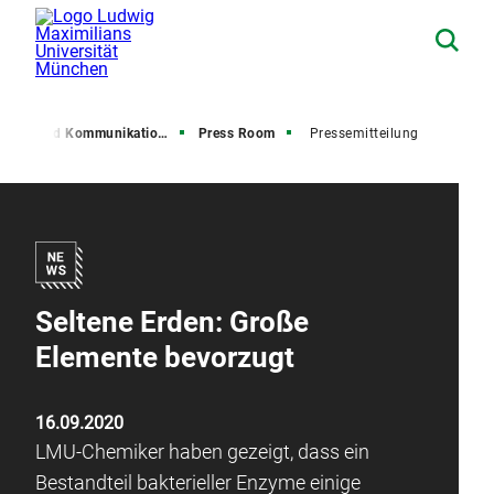
resse und Kommunikation (PuK)
Press Room
Pressemitteilung
Seltene Erden: Große
Elemente bevorzugt
16.09.2020
LMU-Chemiker haben gezeigt, dass ein
Bestandteil bakterieller Enzyme einige