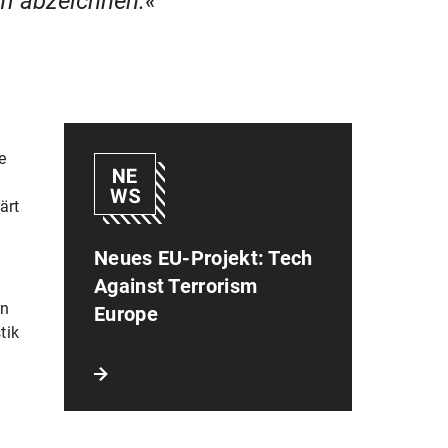
um abzeichnen.
e
ärt
Neues EU-Projekt: Tech
Against Terrorism
en
Europe
tik