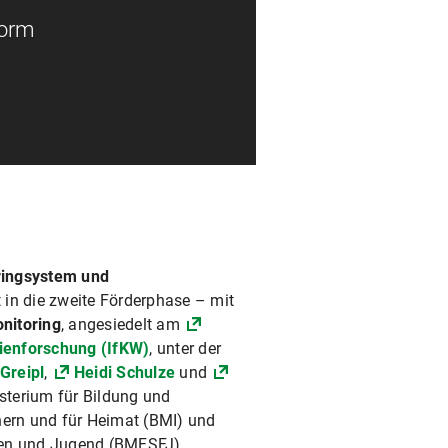
form
ringsystem und
t in die zweite Förderphase – mit
nitoring
, angesiedelt am
ienforschung (IfKW)
, unter der
Greipl
,
Heidi Schulze
und
terium für Bildung und
ern und für Heimat (BMI) und
auen und Jugend (BMFSFJ)