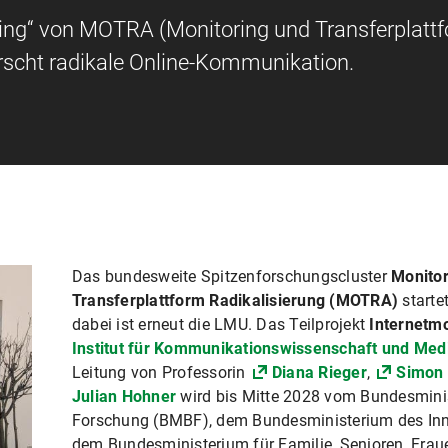
ring“ von MOTRA (Monitoring und Transferplatt
orscht radikale Online-Kommunikation.
Das bundesweite Spitzenforschungscluster
Monito
Transferplattform Radikalisierung (MOTRA)
starte
dabei ist erneut die LMU. Das Teilprojekt
Internetmo
Institut für Kommunikationswissenschaft und Med
Leitung von Professorin
Diana Rieger
,
Simon 
Julian Hohner
wird bis Mitte 2028 vom Bundesminis
Forschung (BMBF), dem Bundesministerium des Inn
dem Bundesministerium für Familie, Senioren, Fr