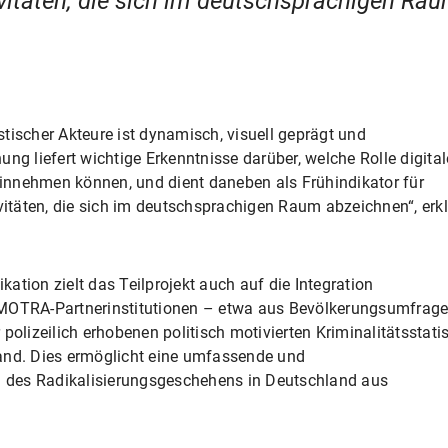
vitäten, die sich im deutschsprachigen Ra
tischer Akteure ist dynamisch, visuell geprägt und
ng liefert wichtige Erkenntnisse darüber, welche Rolle digital
nnehmen können, und dient daneben als Frühindikator für
ivitäten, die sich im deutschsprachigen Raum abzeichnen“, erkl
ation zielt das Teilprojekt auch auf die Integration
 MOTRA-Partnerinstitutionen – etwa aus Bevölkerungsumfrag
polizeilich erhobenen politisch motivierten Kriminalitätsstatis
and. Dies ermöglicht eine umfassende und
des Radikalisierungsgeschehens in Deutschland aus