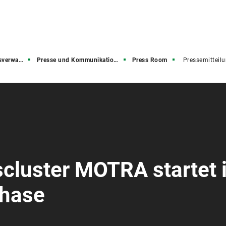
rwaltung
Presse und Kommunikation (PuK)
Press Room
Pressemitteil
cluster MOTRA startet 
phase