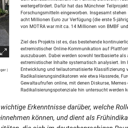
weitergefördert. Dafür hat das Münchner Teilprojekt
Forschungsmitteln eingeworben. Insgesamt stehen
acht Millionen Euro zur Verfügung (die erste 5-jähr
von MOTRA war mit ca. 14 Millionen von BMBF und 
Ziel des Projekts ist es, das bestehende kontinuierl
extremistischer Online-Kommunikation auf Plattfo
auszubauen. Dabei werden sowohl textbasierte als 
extremistischer Inhalte systematisch analysiert. I
Entwicklung und teilautomatisierte Klassifizierung
ger |
Radikalisierungsindikatoren wie etwa Hassrede, Fu
Gewaltaufrufen online, mit denen Diskurse, Memes 
Radikalisierungspotenziale hin untersucht werden 
 wichtige Erkenntnisse darüber, welche Rol
innehmen können, und dient als Frühindikat