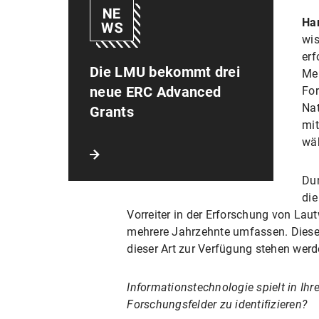
Har
wis
erf
Die LMU bekommt drei
Men
neue ERC Advanced
For
Nat
Grants
mit
wäh
Dur
die
Vorreiter in der Erforschung von La
mehrere Jahrzehnte umfassen. Diese 
dieser Art zur Verfügung stehen werd
Informationstechnologie spielt in Ih
Forschungsfelder zu identifizieren?