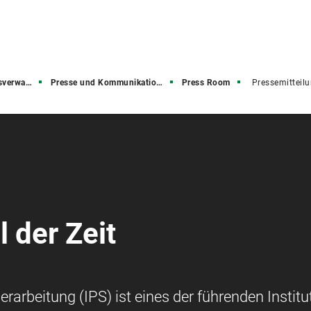
rwaltung
Presse und Kommunikation (PuK)
Press Room
Pressemitteil
 der Zeit
rarbeitung (IPS) ist eines der führenden Institu