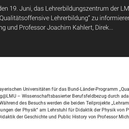
 den 19. Juni, das Lehrerbildungszentrum der L
Qualitätsoffensive Lehrerbildung“ zu informiere
ng und Professor Joachim Kahlert, Direk...
ayerischen Universitäten für das Bund-Länder-Programm „Qual
ung@LMU – Wissenschaftsbasierter Berufsfeldbezug durch adap
 Während des Besuchs werden die beiden Teilprojekte „Lehra
sungen der Physik“ am Lehrstuhl für Didaktik der Physik von
daktik der Geschichte und Public History von Professor Michele