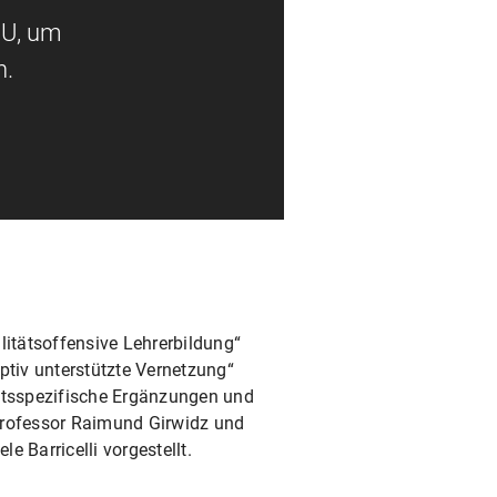
MU, um
n.
itätsoffensive Lehrerbildung“
tiv unterstützte Vernetzung“
mtsspezifische Ergänzungen und
 Professor Raimund Girwidz und
 Barricelli vorgestellt.