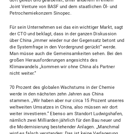
dort gelebt und gearbeitet, unter anderem in einem
Joint Venture von BASF und dem staatlichen Öl- und
Petrochemiekonzern Sinopec.
Für sein Unternehmen sei das ein wichtiger Markt, sagt
der CTO und beklagt, dass in der ganzen Diskussion
über China „immer wieder nur der Gegensatz betont und
die Systemfrage in den Vordergrund gerückt“ werde.
Man müsse auch die Gemeinsamkeiten sehen. Bei den
großen Herausforderungen angesichts des
Klimawandels „kommen wir ohne China als Partner
nicht weiter.“
70 Prozent des globalen Wachstums in der Chemie
werde in den nächsten zehn Jahren aus China
stammen. „Wir haben aber nur circa 15 Prozent unseres
weltweiten Umsatzes in China, also müssen wir dort
weiter investieren.“ Ebenso am Standort Ludwigshafen,
nämlich zwei Milliarden jährlich für den Bau neuer und
die Modernisierung bestehender Anlagen. „Manchmal
wird es falsch verstanden: Das ist keine Verlagerung