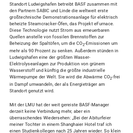
Standort Ludwigshafen betreibt BASF zusammen mit
den Partnern SABIC und Linde die weltweit erste
großtechnische Demonstrationsanlage für elektrisch
beheizte Steamcracker-Öfen, das Projekt eFurnace.
Diese Technologie nutzt Strom aus erneuerbaren
Quellen anstelle von fossilen Brennstoffen zur
Beheizung der Spaltöfen, um die CO
-Emissionen um
2
mehr als 90 Prozent zu senken. Außerdem stünden in
Ludwigshafen eine der größten Wasser-
Elektrolyseanlagen zur Produktion von grünem
Wasserstoff und künftig die größte industrielle
Wärmepumpe der Welt. Sie wird die Abwärme CO
-frei
2
in Dampf umwandeln, der als Energieträger am
Standort genutzt wird.
Mit der LMU hat der weit gereiste BASF-Manager
derzeit keine Verbindung mehr, aber ein
überraschendes Wiedersehen: „Bei der Abiturfeier
meiner Tochter in einem Shanghaier Hotel traf ich
einen Studienkollegen nach 25 Jahren wieder. So klein