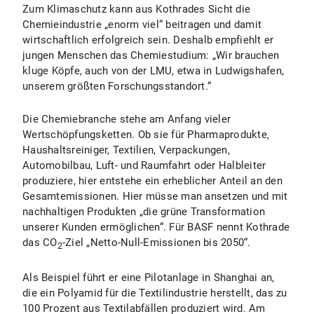
Zum Klimaschutz kann aus Kothrades Sicht die
Chemieindustrie „enorm viel“ beitragen und damit
wirtschaftlich erfolgreich sein. Deshalb empfiehlt er
jungen Menschen das Chemiestudium: „Wir brauchen
kluge Köpfe, auch von der LMU, etwa in Ludwigshafen,
unserem größten Forschungsstandort.“
Die Chemiebranche stehe am Anfang vieler
Wertschöpfungsketten. Ob sie für Pharmaprodukte,
Haushaltsreiniger, Textilien, Verpackungen,
Automobilbau, Luft- und Raumfahrt oder Halbleiter
produziere, hier entstehe ein erheblicher Anteil an den
Gesamtemissionen. Hier müsse man ansetzen und mit
nachhaltigen Produkten „die grüne Transformation
unserer Kunden ermöglichen“. Für BASF nennt Kothrade
das CO
-Ziel „Netto-Null-Emissionen bis 2050“.
2
Als Beispiel führt er eine Pilotanlage in Shanghai an,
die ein Polyamid für die Textilindustrie herstellt, das zu
100 Prozent aus Textilabfällen produziert wird. Am