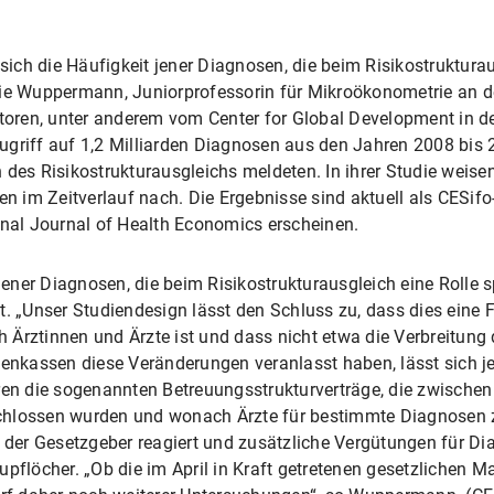
sich die Häufigkeit jener Diagnosen, die beim Risikostrukturaus
lie Wuppermann, Juniorprofessorin für Mikroökonometrie an de
oren, unter anderem vom Center for Global Development in 
ugriff auf 1,2 Milliarden Diagnosen aus den Jahren 2008 bis
s Risikostrukturausgleichs meldeten. In ihrer Studie weise
 im Zeitverlauf nach. Die Ergebnisse sind aktuell als CESifo
al Journal of Health Economics erscheinen.
 jener Diagnosen, die beim Risikostrukturausgleich eine Rolle s
t. „Unser Studiendesign lässt den Schluss zu, dass dies eine 
Ärztinnen und Ärzte ist und dass nicht etwa die Verbreitung d
nkassen diese Veränderungen veranlasst haben, lässt sich j
aren die sogenannten Betreuungsstrukturverträge, die zwisch
hlossen wurden und wonach Ärzte für bestimmte Diagnosen zus
der Gesetzgeber reagiert und zusätzliche Vergütungen für Di
upflöcher. „Ob die im April in Kraft getretenen gesetzlichen