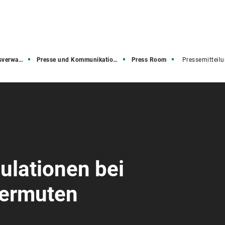
rwaltung
Presse und Kommunikation (PuK)
Press Room
Pressemitteil
ulationen bei
vermuten