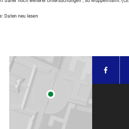
darf daher noch weiterer Untersuchungen“, so Wuppermann. (C
e: Daten neu lesen