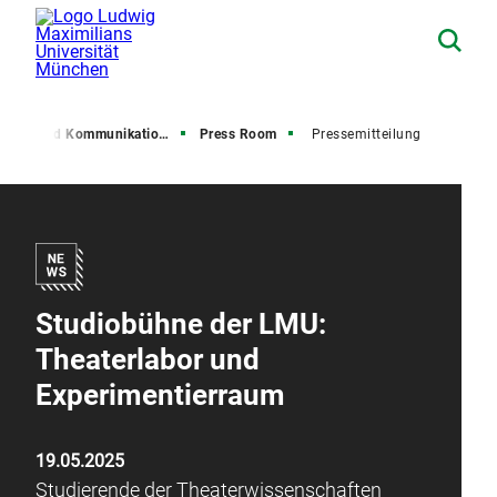
resse und Kommunikation (PuK)
Press Room
Pressemitteilung
Studiobühne der LMU:
Theaterlabor und
Experimentierraum
19.05.2025
Studierende der Theaterwissenschaften