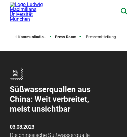
resse und Kommunikation (PuK)
Press Room
Pressemitteilung
Süßwasserquallen aus
China: Weit verbreitet,
meist unsichtbar
03.08.2023
Die chinesische Süßwasserqualle