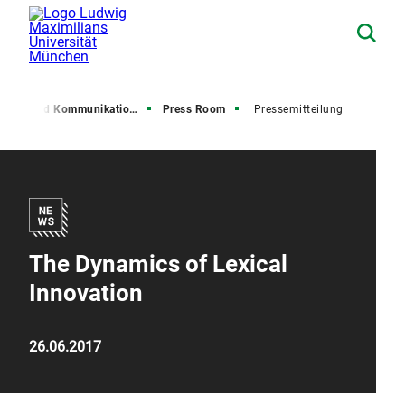
resse und Kommunikation (PuK)
Press Room
Pressemitteilung
The Dynamics of Lexical
Innovation
26.06.2017