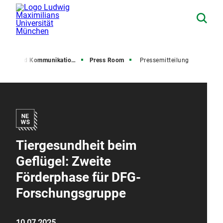
resse und Kommunikation (PuK)
Press Room
Pressemitteilung
Tiergesundheit beim
Geflügel: Zweite
Förderphase für DFG-
Forschungsgruppe
10.07.2025