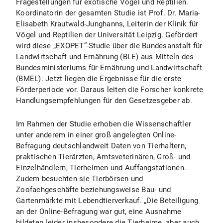
Fragestellungen für exotische Vögel und Reptilien.
Koordinatorin der gesamten Studie ist Prof. Dr. Maria-
Elisabeth Krautwald-Junghanns, Leiterin der Klinik für
Vögel und Reptilien der Universität Leipzig. Gefördert
wird diese „EXOPET“-Studie über die Bundesanstalt für
Landwirtschaft und Ernährung (BLE) aus Mitteln des
Bundesministeriums für Ernährung und Landwirtschaft
(BMEL). Jetzt liegen die Ergebnisse für die erste
Förderperiode vor. Daraus leiten die Forscher konkrete
Handlungsempfehlungen für den Gesetzesgeber ab.
Im Rahmen der Studie erhoben die Wissenschaftler
unter anderem in einer groß angelegten Online-
Befragung deutschlandweit Daten von Tierhaltern,
praktischen Tierärzten, Amtsveterinären, Groß- und
Einzelhändlern, Tierheimen und Auffangstationen.
Zudem besuchten sie Tierbörsen und
Zoofachgeschäfte beziehungsweise Bau- und
Gartenmärkte mit Lebendtierverkauf. „Die Beteiligung
an der Online-Befragung war gut, eine Ausnahme
bildeten leider insbesondere die Tierheime, aber auch