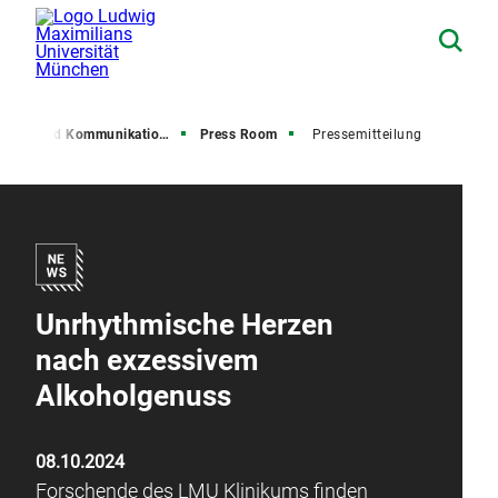
resse und Kommunikation (PuK)
Press Room
Pressemitteilung
Unrhythmische Herzen
nach exzessivem
Alkoholgenuss
08.10.2024
Forschende des LMU Klinikums finden