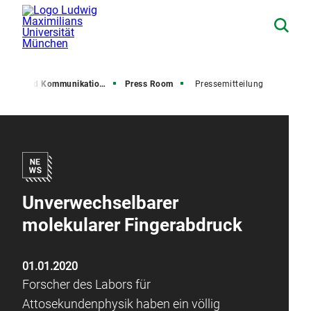
resse und Kommunikation (PuK)
Press Room
Pressemitteilung
Unverwechselbarer
molekularer Fingerabdruck
01.01.2020
Forscher des Labors für
Attosekundenphysik haben ein völlig