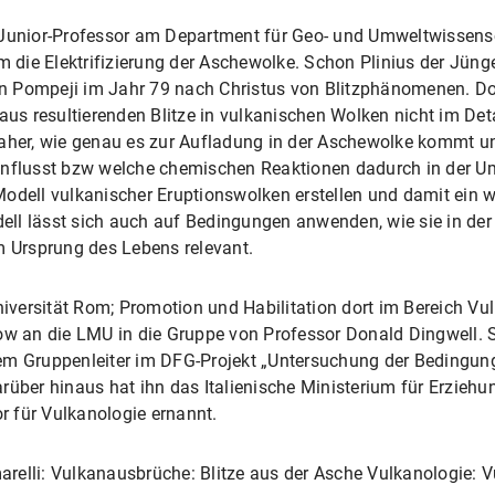
Junior-Professor am Department für Geo- und Umweltwissensc
m die Elektrifizierung der Aschewolke. Schon Plinius der Jünge
n Pompeji im Jahr 79 nach Christus von Blitzphänomenen. Do
aus resultierenden Blitze in vulkanischen Wolken nicht im Det
aher, wie genau es zur Aufladung in der Aschewolke kommt und
einflusst bzw welche chemischen Reaktionen dadurch in der 
odell vulkanischer Eruptionswolken erstellen und damit ein w
ll lässt sich auch auf Bedingungen anwenden, wie sie in der 
m Ursprung des Lebens relevant.
Universität Rom; Promotion und Habilitation dort im Bereich 
ow an die LMU in die Gruppe von Professor Donald Dingwell. Se
em Gruppenleiter im DFG-Projekt „Untersuchung der Bedingun
rüber hinaus hat ihn das Italienische Ministerium für Erziehu
 für Vulkanologie ernannt.
relli: Vulkanausbrüche: Blitze aus der Asche Vulkanologie: V