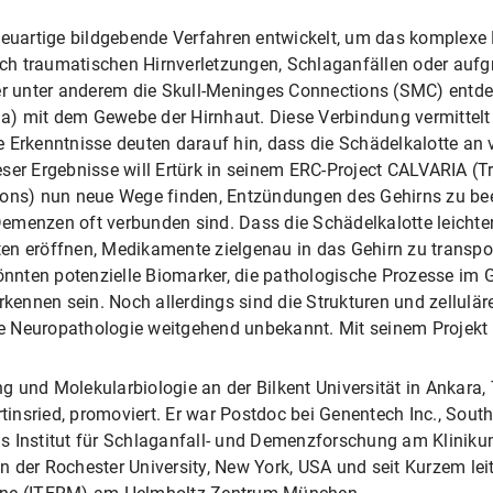
euartige bildgebende Verfahren entwickelt, um das komplexe 
ch traumatischen Hirnverletzungen, Schlaganfällen oder aufg
 er unter anderem die Skull-Meninges Connections (SMC) entde
a) mit dem Gewebe der Hirnhaut. Diese Verbindung vermittel
e Erkenntnisse deuten darauf hin, dass die Schädelkalotte an
dieser Ergebnisse will Ertürk in seinem ERC-Project CALVARIA (T
ions) nun neue Wege finden, Entzündungen des Gehirns zu bee
menzen oft verbunden sind. Dass die Schädelkalotte leichter
en eröffnen, Medikamente zielgenau in das Gehirn zu transpo
nten potenzielle Biomarker, die pathologische Prozesse im Ge
erkennen sein. Noch allerdings sind die Strukturen und zellul
ie Neuropathologie weitgehend unbekannt. Mit seinem Projekt wi
ing und Molekularbiologie an der Bilkent Universität in Ankara
rtinsried, promoviert. Er war Postdoc bei Genentech Inc., Sout
s Institut für Schlaganfall- und Demenzforschung am Kliniku
der Rochester University, New York, USA und seit Kurzem leite