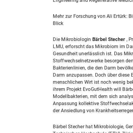
Engineering and Regenerative Medi
Mehr zur Forschung von Ali Ertürk:
Blick
Die Mikrobiologin
Bärbel Stecher
, P
LMU, erforscht das Mikrobiom im Da
Gesundheit unerlässlich ist. Das Mi
Stoffwechselnetzwerke besorgen den 
Bakterienlinien, die den Darm bevöl
Darm anzupassen. Doch über diese Ev
menschlichen Wirt ist noch wenig bek
ihrem Projekt EvoGutHealth will Bärb
Modellbakterien, mit dem sich analysi
Anpassung kollektive Stoffwechselakt
der Ansiedlung von Krankheitserreg
Bärbel Stecher hat Mikrobiologie, Ge