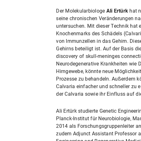
Der Molekularbiologe
Ali Ertürk
hat n
seine chronischen Veränderungen na
untersuchen. Mit dieser Technik hat
Knochenmarks des Schädels (Calvari
von Immunzellen in das Gehirn. Dies
Gehirns beteiligt ist. Auf der Basis 
discovery of skull-meninges connect
Neurodegenerative Krankheiten wie De
Hirngewebe, könnte neue Möglichkeit
Prozesse zu behandeln. Außerdem kön
Calvaria einfacher und schneller zu 
der Calvaria sowie ihr Einfluss auf d
Ali Ertürk studierte Genetic Engineer
Planck-Institut für Neurobiologie, Ma
2014 als Forschungsgruppenleiter an
zudem Adjunct Assistant Professor an 