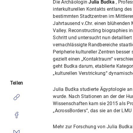
Die Archäologin
Julia Budka
, Profes
interkulturellen Kontakts entlang des
bestimmten Stadtzentren im Mittlere
Jahrtausend v.Chr. einen blühenden M
Valley. Reconstructing biographies i
Schritt und untersucht nun detailliert
vernachlässigte Randbereiche staatlic
Peripherie kultureller Zentren besser
gezielt einen „Kontaktraum“ verschie
geht Budka darum, etablierte Katego
„kulturellen Verstrickung“ dynamische
Teilen
Julia Budka studierte Ägyptologie an
wurde. Nach Stationen an der der Hum
Wissenschaften kam sie 2015 als Prof
„AcrossBorders“, das sie an der LMU 
Mehr zur Forschung von Julia Budka