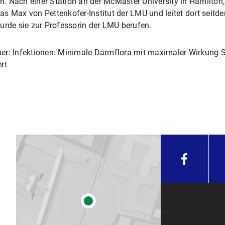
. Nach einer Station an der McMaster University in Hamilton,
as Max von Pettenkofer-Institut der LMU und leitet dort seit
urde sie zur Professorin der LMU berufen.
er: Infektionen: Minimale Darmflora mit maximaler Wirkung S
rt