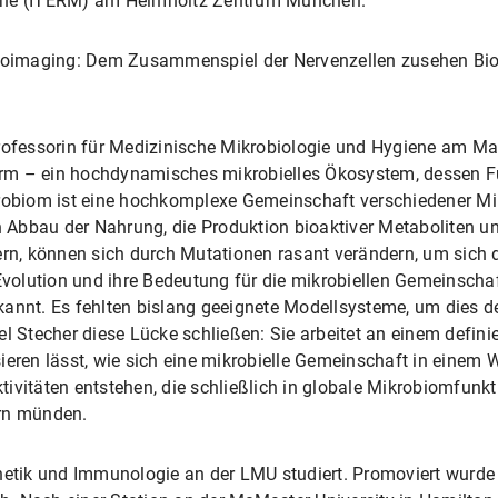
cine (ITERM) am Helmholtz Zentrum München.
 Bioimaging: Dem Zusammenspiel der Nervenzellen zusehen B
rofessorin für Medizinische Mikrobiologie und Hygiene am Max
rm – ein hochdynamisches mikrobielles Ökosystem, dessen Fu
krobiom ist eine hochkomplexe Gemeinschaft verschiedener Mi
Abbau der Nahrung, die Produktion bioaktiver Metaboliten und
kern, können sich durch Mutationen rasant verändern, um sich
olution und ihre Bedeutung für die mikrobiellen Gemeinschaf
annt. Es fehlten bislang geeignete Modellsysteme, um dies det
el Stecher diese Lücke schließen: Sie arbeitet an einem defin
eren lässt, wie sich eine mikrobielle Gemeinschaft in einem Wi
ivitäten entstehen, die schließlich in globale Mikrobiomfunk
ern münden.
netik und Immunologie an der LMU studiert. Promoviert wurde