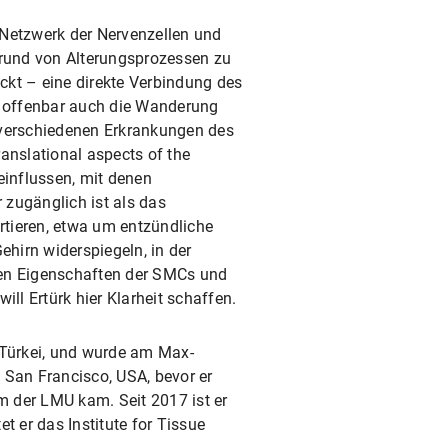
Netzwerk der Nervenzellen und
rund von Alterungsprozessen zu
ckt – eine direkte Verbindung des
t offenbar auch die Wanderung
 verschiedenen Erkrankungen des
ranslational aspects of the
influssen, mit denen
 zugänglich ist als das
rtieren, etwa um entzündliche
hirn widerspiegeln, in der
ären Eigenschaften der SMCs und
ll Ertürk hier Klarheit schaffen.
, Türkei, und wurde am Max-
h San Francisco, USA, bevor er
m der LMU kam. Seit 2017 ist er
t er das Institute for Tissue