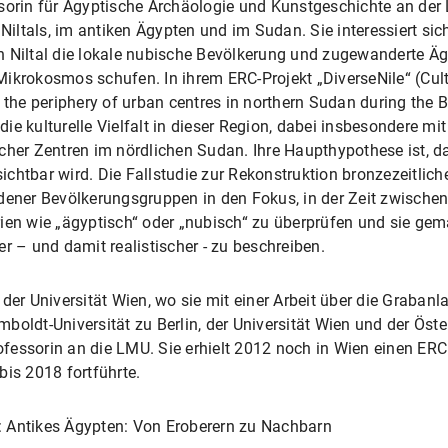
sorin für Ägyptische Archäologie und Kunstgeschichte an der 
 Niltals, im antiken Ägypten und im Sudan. Sie interessiert sic
n Niltal die lokale nubische Bevölkerung und zugewanderte Ä
ikrokosmos schufen. In ihrem ERC-Projekt „DiverseNile“ (Cultur
n the periphery of urban centres in northern Sudan during the 
 die kulturelle Vielfalt in dieser Region, dabei insbesondere mit
her Zentren im nördlichen Sudan. Ihre Haupthypothese ist, dass
 sichtbar wird. Die Fallstudie zur Rekonstruktion bronzezeitli
dener Bevölkerungsgruppen in den Fokus, in der Zeit zwische
rien wie „ägyptisch“ oder „nubisch“ zu überprüfen und sie g
r – und damit realistischer - zu beschreiben.
 der Universität Wien, wo sie mit einer Arbeit über die Graban
boldt-Universität zu Berlin, der Universität Wien und der Öst
essorin an die LMU. Sie erhielt 2012 noch in Wien einen ERC S
bis 2018 fortführte.
: Antikes Ägypten: Von Eroberern zu Nachbarn