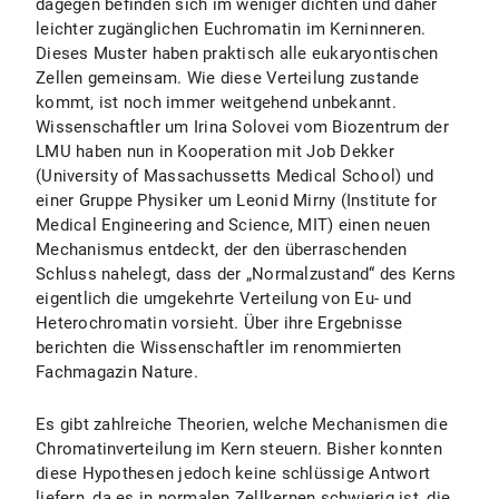
dagegen befinden sich im weniger dichten und daher
leichter zugänglichen Euchromatin im Kerninneren.
Dieses Muster haben praktisch alle eukaryontischen
Zellen gemeinsam. Wie diese Verteilung zustande
kommt, ist noch immer weitgehend unbekannt.
Wissenschaftler um Irina Solovei vom Biozentrum der
LMU haben nun in Kooperation mit Job Dekker
(University of Massachussetts Medical School) und
einer Gruppe Physiker um Leonid Mirny (Institute for
Medical Engineering and Science, MIT) einen neuen
Mechanismus entdeckt, der den überraschenden
Schluss nahelegt, dass der „Normalzustand“ des Kerns
eigentlich die umgekehrte Verteilung von Eu- und
Heterochromatin vorsieht. Über ihre Ergebnisse
berichten die Wissenschaftler im renommierten
Fachmagazin Nature.
Es gibt zahlreiche Theorien, welche Mechanismen die
Chromatinverteilung im Kern steuern. Bisher konnten
diese Hypothesen jedoch keine schlüssige Antwort
liefern, da es in normalen Zellkernen schwierig ist, die