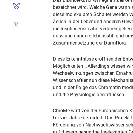
Das Erbmolekül DNA liegt im Zellker
bezeichnet wird. Welche Gene wann a
diese molekularen Schalter werden v
Zellen in der Leber und anderen Gewe
die Insulinsensitivität verloren geh
dass auch andere lebensstil- und um
Zusammensetzung der Darmflora.
Diese Erkenntnisse eröffnen der Entw
Möglichkeiten. „Allerdings wissen wi
Wechselwirkungen zwischen Ernährun
Wissenschaftler nun diese Mechanism
und in der Folge das Chromatin modi
und die Physiologie beeinflussen.
ChroMe wird von der Europäischen 
für vier Jahre gefördert. Das Projek
Förderung von Nachwuchswissenschaf
auf diesem gesundheitsrelevanten Geb