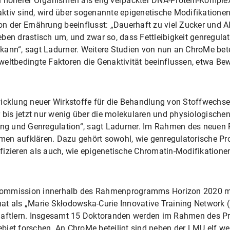
n höherer Organismen als eng verpackter DNA-Protein-Komplex
ktiv sind, wird über sogenannte epigenetische Modifikatione
on der Ernährung beeinflusst: „Dauerhaft zu viel Zucker und 
ben drastisch um, und zwar so, dass Fettleibigkeit genregulat
en kann“, sagt Ladurner. Weitere Studien von nun an ChroMe be
weltbedingte Faktoren die Genaktivität beeinflussen, etwa B
icklung neuer Wirkstoffe für die Behandlung von Stoffwechse
r bis jetzt nur wenig über die molekularen und physiologisc
g und Genregulation“, sagt Ladurner. Im Rahmen des neuen P
en aufklären. Dazu gehört sowohl, wie genregulatorische Pro
fizieren als auch, wie epigenetische Chromatin-Modifikation
Kommission innerhalb des Rahmenprogramms Horizon 2020 mit
t hat als „Marie Skłodowska-Curie Innovative Training Network 
tlern. Insgesamt 15 Doktoranden werden im Rahmen des Proj
iet forschen. An ChroMe beteiligt sind neben der LMU elf weit