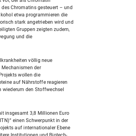
 vor, der als Chromatin
n des Chromatins gesteuert – und
Alkohol etwa programmieren die
orisch stark angetrieben wird und
teiligten Gruppen zeigten zudem,
ewegung und die
lkrankheiten völlig neue
hen Mechanismen der
rojekts wollen die
teine auf Nährstoffe reagieren
en wiederum den Stoffwechsel
 insgesamt 3,8 Millionen Euro
(ITN)“ einen Schwerpunkt in der
ekts auf internationaler Ebene
ere Institutionen und Biotech-