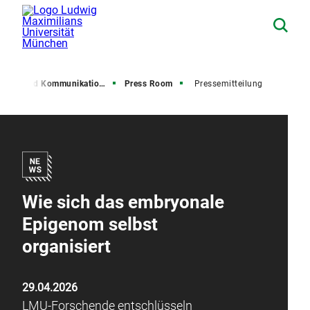
resse und Kommunikation (PuK)
Press Room
Pressemitteilung
Wie sich das embryonale
Epigenom selbst
organisiert
29.04.2026
LMU-Forschende entschlüsseln