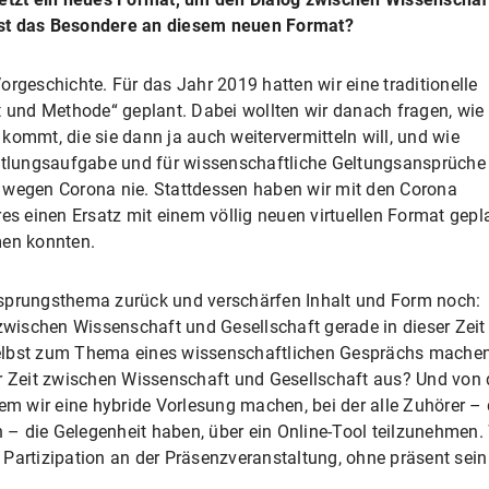
ist das Besondere an diesem neuen Format?
orgeschichte. Für das Jahr 2019 hatten wir eine traditionelle
und Methode“ geplant. Dabei wollten wir danach fragen, wie
kommt, die sie dann ja auch weitervermitteln will, und wie
ttlungsaufgabe und für wissenschaftliche Geltungsansprüche 
 wegen Corona nie. Stattdessen haben wir mit den Corona
es einen Ersatz mit einem völlig neuen virtuellen Format gepl
men konnten.
rsprungsthema zurück und verschärfen Inhalt und Form noch:
 zwischen Wissenschaft und Gesellschaft gerade in dieser Zeit
elbst zum Thema eines wissenschaftlichen Gesprächs machen.
r Zeit zwischen Wissenschaft und Gesellschaft aus? Und von 
dem wir eine hybride Vorlesung machen, bei der alle Zuhörer 
n – die Gelegenheit haben, über ein Online-Tool teilzunehmen.
 Partizipation an der Präsenzveranstaltung, ohne präsent sei