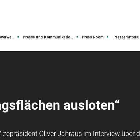
rwaltung
Presse und Kommunikation (PuK)
Press Room
Pressemitteil
ngsflächen ausloten“
izepräsident Oliver Jahraus im Interview über d