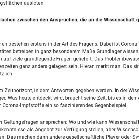
ngsflächen ausloten.
lächen zwischen den Ansprüchen, die an die Wissenschaft g
en bestehen erstens in der Art des Fragens. Dabei ist Corona vi
rsitäten betreiben in ganz besonderem Maße Grundlagenwissen
 auf viele grundlegende Fragen geliefert. Das Problembewusst
nzeiten ganz anders gelagert sein. Hieran merkt man: Das sin
zlich!
m Zeithorizont, in dem Antworten gegeben werden. In der Wisse
ger. Was heute entdeckt wird, braucht seine Zeit, bis es in den
 Corona-Impfstoffe ein so faszinierendes Gegenbeispiel.
ch Geltungsfragen ansprechen: Wo und wie kann Wissenschaft
enntnisse als Angebot zur Verfügung stellen, aber Wissenscha
en. Das machen dann andere gesellschaftliche Player oder Syst