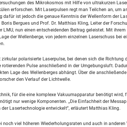
tersuchungen des Mikrokosmos mit Hilfe von ultrakurzen Lase
ülen erforschen. Mit Laserpulsen regt man Teilchen an, um 
ng dafür ist jedoch die genaue Kenntnis der Wellenform der L
 Boris Bergues und Prof. Dr. Matthias Kling, Leiter der Forsch
LMU, nun einen entscheidenden Beitrag geleistet. Mit ihrem n
Lage der Wellenberge, von jedem einzelnen Laserschuss bei e
n.
irkular polarisierte Laserpulse, bei denen sich die Richtung d
se rotierenden Pulse anschließend in der Umgebungsluft. Dadu
akten Lage des Wellenberges abhängt. Über die anschließend
orscher den Verlauf der Lichtwelle.
nik, für die eine komplexe Vakuumapparatur benötigt wird, f
nötigt nur wenige Komponenten. „Die Einfachheit der Messappa
er Lasertechnologie entwickelt“, erläutert Matthias Kling.
bei noch viel höheren Wiederholungsraten und auch in anderen