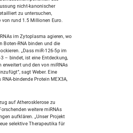
ussung nicht-kanonischer
ailliert zu untersuchen,
 von rund 1.5 Millionen Euro.
iRNAs im Zytoplasma agieren, wo
 an Boten-RNA binden und die
lockieren. „Dass miR-126-5p im
3 – bindet, ist eine Entdeckung,
h erweitert und den von miRNAs
nzufügt“, sagt Weber. Eine
as RNA-bindende Protein MEX3A,
ezug auf Atherosklerose zu
e Forschenden weitere miRNAs
ngen aufklären. „Unser Projekt
eue selektive Therapeutika für