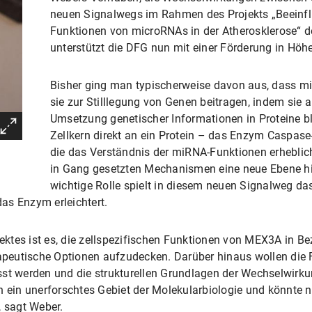
neuen Signalwegs im Rahmen des Projekts „Beeinfl
Funktionen von microRNAs in der Atherosklerose“ det
unterstützt die DFG nun mit einer Förderung in Höhe
Bisher ging man typischerweise davon aus, dass m
sie zur Stilllegung von Genen beitragen, indem sie
Umsetzung genetischer Informationen in Proteine b
Zellkern direkt an ein Protein – das Enzym Caspase-
die das Verständnis der miRNA-Funktionen erheblic
in Gang gesetzten Mechanismen eine neue Ebene hi
wichtige Rolle spielt in diesem neuen Signalweg d
as Enzym erleichtert.
ojektes ist es, die zellspezifischen Funktionen von MEX3A in B
erapeutische Optionen aufzudecken. Darüber hinaus wollen di
st werden und die strukturellen Grundlagen der Wechselwirku
n ein unerforschtes Gebiet der Molekularbiologie und könnte n
, sagt Weber.