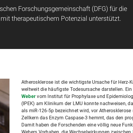
tschen Forschungsgemeinschaft (DFG) für die
mit therapeutischem Potenzial unterstützt.
Atherosklerose ist die wichtigste Ursache für Herz-K
weltweit die häufigste Todesursache darstellen. E
Weber
vom Institut für Prophylaxe und Epidemiolog
(IPEK) am Klinikum der LMU konnte nachweisen, da
als miR-126-5p bezeichnet wird, vor Atherosklerose
Zellkern das Enzym Caspase-3 hemmt, das den prog
Damit haben die Forschenden eine völlig neue Fun
Webers Vorhaben, die Wechselwirkungen zwischen