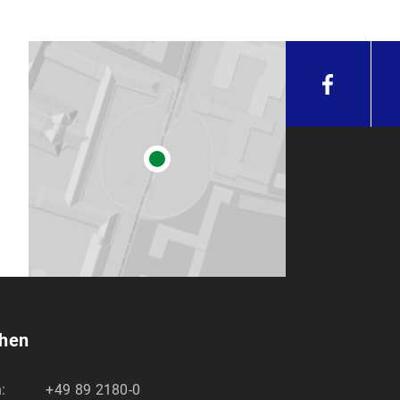
chen
:
+49 89 2180-0