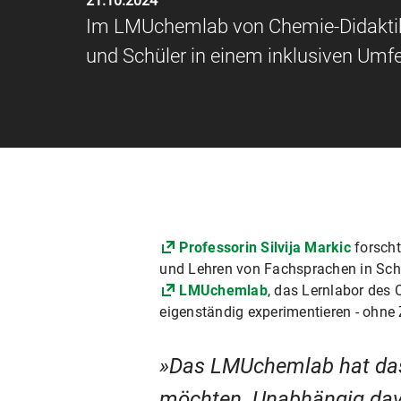
21.10.2024
Im LMUchemlab von Chemie-Didaktike
und Schüler in einem inklusiven Umfe
Professorin Silvija Markic
forscht
und Lehren von Fachsprachen in Sch
LMUchemlab
, das Lernlabor des
eigenständig experimentieren - ohne 
Das LMUchemlab hat das 
möchten. Unabhängig davo