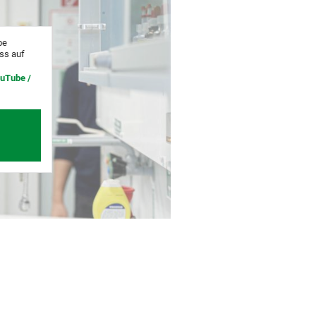
be
uss auf
ouTube /