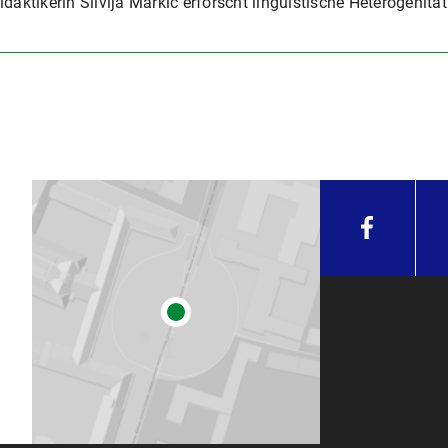
daktikerin Silvija Markic erforscht linguistische Heterogenität 