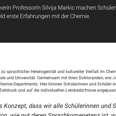
rin Professorin Silvija Markic machen Schüle
ld erste Erfahrungen mit der Chemie.
 zu sprachlicher Heterogenität und kultureller Vielfalt im Ch
ule und Universität. Gemeinsam mit ihren Doktoranden, wie J
 Chemie-Departments. Hier können Schülerinnen und Schüler i
Zeitdruck und auf die individuellen Lernbedürfnisse angepass
Konzept, dass wir alle Schülerinnen und S
n, wie gut deren Sprachkomepetenz ist, we