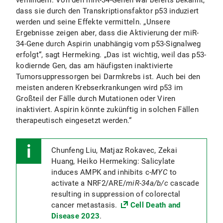
verhindern. Von den miR-34-Genen war bereits bekannt,
dass sie durch den Transkriptionsfaktor p53 induziert
werden und seine Effekte vermitteln. „Unsere
Ergebnisse zeigen aber, dass die Aktivierung der miR-
34-Gene durch Aspirin unabhängig vom p53-Signalweg
erfolgt“, sagt Hermeking. „Das ist wichtig, weil das p53-
kodiernde Gen, das am häufigsten inaktivierte
Tumorsuppressorgen bei Darmkrebs ist. Auch bei den
meisten anderen Krebserkrankungen wird p53 im
Großteil der Fälle durch Mutationen oder Viren
inaktiviert. Aspirin könnte zukünftig in solchen Fällen
therapeutisch eingesetzt werden.“
Chunfeng Liu, Matjaz Rokavec, Zekai
Huang, Heiko Hermeking: Salicylate
induces AMPK and inhibits c-
MYC
to
activate a NRF2/ARE/
miR-34a/b/c
cascade
resulting in suppression of colorectal
cancer metastasis.
Cell Death and
Disease 2023
.